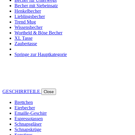
Becher für Unterwegs
Becher mit Siebeinsatz
Henkelbecher
Lieblingsbecher
Trend Mug
Wissensbecher
Wortheld & Böse Becher
XL Tasse
Zaubertasse
Springe zur Hauptkategorie
GESCHIRRTEILE
Close
Brettchen
Eierbecher
Emaille-Geschirr
Espressotassen
Schnapsgläser
Schnapskrüge
Sonstiges