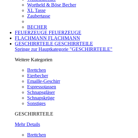
Wortheld & Böse Becher
XL Tasse
Zaubertasse
BECHER
FEUERZEUGE
FEUERZEUGE
FLACHMANN
FLACHMANN
GESCHIRRTEILE
GESCHIRRTEILE
Springe zur Hauptkategorie "GESCHIRRTEILE"
Weitere Kategorien
Brettchen
Eierbecher
Emaille-Geschirr
Espressotassen
Schnapsgläser
Schnapskrüge
Sonstiges
GESCHIRRTEILE
Mehr Details
Brettchen