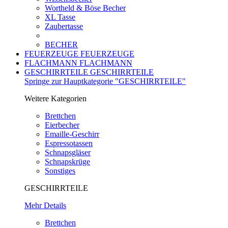
Wortheld & Böse Becher
XL Tasse
Zaubertasse
BECHER
FEUERZEUGE
FEUERZEUGE
FLACHMANN
FLACHMANN
GESCHIRRTEILE
GESCHIRRTEILE
Springe zur Hauptkategorie "GESCHIRRTEILE"
Weitere Kategorien
Brettchen
Eierbecher
Emaille-Geschirr
Espressotassen
Schnapsgläser
Schnapskrüge
Sonstiges
GESCHIRRTEILE
Mehr Details
Brettchen