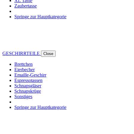
XL Tasse
Zaubertasse
Springe zur Hauptkategorie
GESCHIRRTEILE
Close
Brettchen
Eierbecher
Emaille-Geschirr
Espressotassen
Schnapsgläser
Schnapskrüge
Sonstiges
Springe zur Hauptkategorie