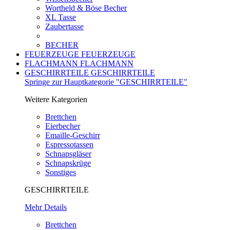
Wortheld & Böse Becher
XL Tasse
Zaubertasse
BECHER
FEUERZEUGE
FEUERZEUGE
FLACHMANN
FLACHMANN
GESCHIRRTEILE
GESCHIRRTEILE
Springe zur Hauptkategorie "GESCHIRRTEILE"
Weitere Kategorien
Brettchen
Eierbecher
Emaille-Geschirr
Espressotassen
Schnapsgläser
Schnapskrüge
Sonstiges
GESCHIRRTEILE
Mehr Details
Brettchen